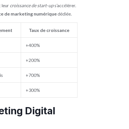
t leur
croissance de start-up
s’accélérer.
e de marketing numérique
dédiée.
ement
Taux de croissance
+400%
+200%
is
+700%
+300%
ting Digital