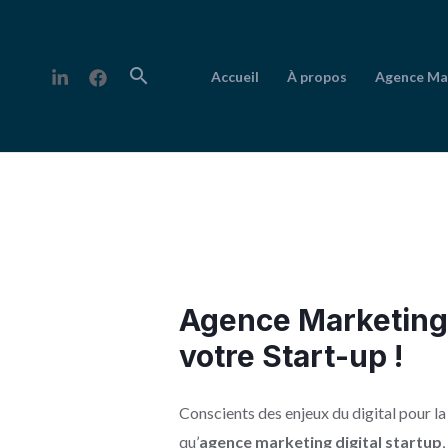
Aller
au
contenu
Rechercher
Accueil
À propos
Agence Ma
Agence Marketing 
votre Start-up !
Conscients des enjeux du digital pour l
qu’
agence marketing digital startup