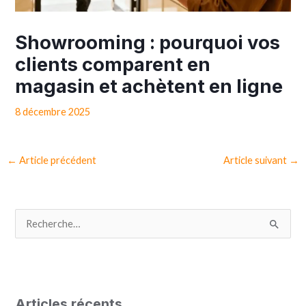
Showrooming : pourquoi vos
clients comparent en
magasin et achètent en ligne
8 décembre 2025
←
Article précédent
Article suivant
→
R
e
c
h
Articles récents