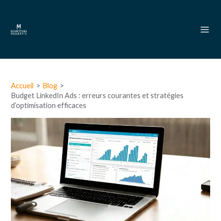
Aller
Mai
au
Men
contenu
Navigation
des
Accueil
Blog
articles
Budget LinkedIn Ads : erreurs courantes et stratégies
d’optimisation efficaces