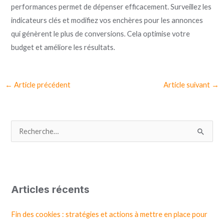
performances permet de dépenser efficacement. Surveillez les
indicateurs clés et modifiez vos enchères pour les annonces
qui génèrent le plus de conversions. Cela optimise votre
budget et améliore les résultats.
←
Article précédent
Article suivant
→
R
e
c
h
Articles récents
e
r
Fin des cookies : stratégies et actions à mettre en place pour
c