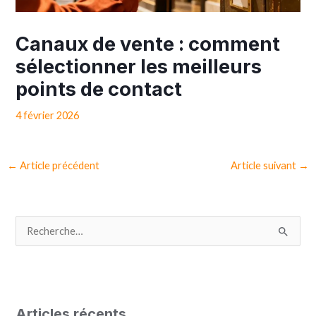
Canaux de vente : comment
sélectionner les meilleurs
points de contact
4 février 2026
←
Article précédent
Article suivant
→
R
e
c
h
Articles récents