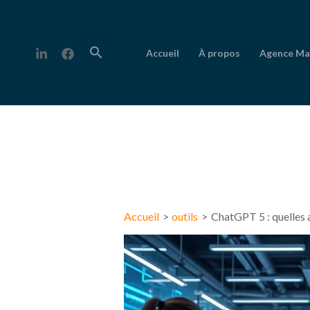
Aller
au
contenu
Rechercher
Accueil
À propos
Agence Ma
Navigation
des
articles
Accueil
outils
ChatGPT 5 : quelles a