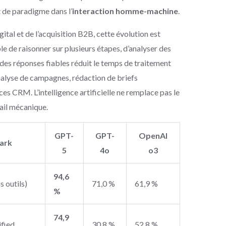
de paradigme dans l’
interaction homme-machine
.
ital et de l’acquisition B2B, cette évolution est
e de raisonner sur plusieurs étapes, d’analyser des
des réponses fiables réduit le temps de traitement
analyse de campagnes, rédaction de briefs
s CRM. L’intelligence artificielle ne remplace pas le
vail mécanique.
GPT-
GPT-
OpenAI
ark
5
4o
o3
94,6
 outils)
71,0 %
61,9 %
%
74,9
fied
30,8 %
52,8 %