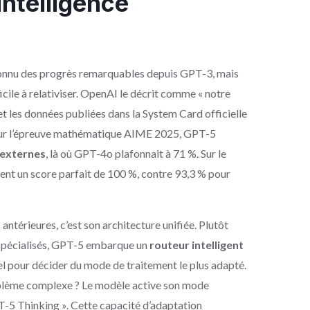
intelligence
onnu des progrès remarquables depuis GPT-3, mais
icile à relativiser. OpenAI le décrit comme « notre
 et les données publiées dans la System Card officielle
 Sur l’épreuve mathématique AIME 2025, GPT-5
 externes
, là où GPT-4o plafonnait à 71 %. Sur le
t un score parfait de 100 %, contre 93,3 % pour
ntérieures, c’est son architecture unifiée. Plutôt
 spécialisés, GPT-5 embarque un
routeur intelligent
l pour décider du mode de traitement le plus adapté.
blème complexe ? Le modèle active son mode
-5 Thinking ». Cette capacité d’adaptation