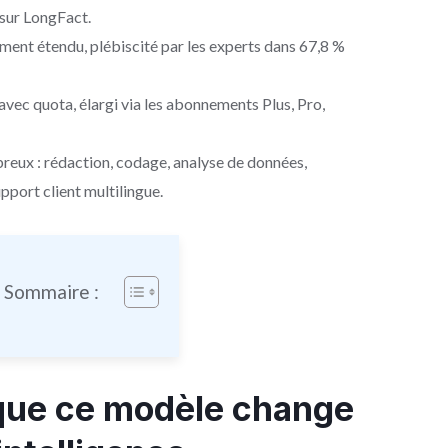
 sur LongFact.
ment étendu, plébiscité par les experts dans 67,8 %
avec quota, élargi via les abonnements Plus, Pro,
eux : rédaction, codage, analyse de données,
port client multilingue.
e Sommaire :
que ce modèle change