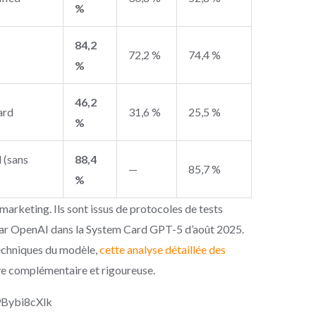
%
84,2
72,2 %
74,4 %
%
46,2
ard
31,6 %
25,5 %
%
(sans
88,4
—
85,7 %
%
arketing. Ils sont issus de protocoles de tests
par OpenAI dans la System Card GPT-5 d’août 2025.
 techniques du modèle,
cette analyse détaillée des
ve complémentaire et rigoureuse.
9Bybi8cXlk