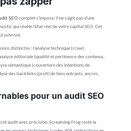
 pas zapper
udit SEO
complet s’impose. Il ne s’agit pas d’une
ostic qui révèle l’état réel de votre capital SEO. Cet
i suivront.
ons distinctes : l’analyse technique (crawl,
analyse éditoriale (qualité et pertinence des contenus,
alyse sémantique (couverture des intentions de
yse des backlinks (profil de liens entrants, ancres,
urnables pour un audit SEO
cet audit avec précision. Screaming Frog reste la
fier les erreurs techniques (codes 404, redirections en