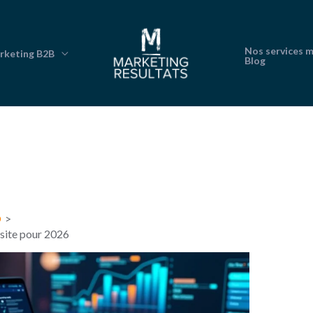
Nos services 
rketing B2B
Blog
O
site pour 2026