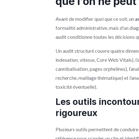
que l’on ne peut
Avant de modifier quoi que ce soit, un
a
formalité administrative, mais d’un diagn
audit conditionne toutes les décisions qu
Un audit structuré couvre quatre dimensi
indexation, vitesse, Core Web Vitals), l’
cannibalisation, pages orphelines), l’an
recherche, maillage thématique) et l’anal
toxicité éventuelle).
Les outils inconto
rigoureux
Plusieurs outils permettent de conduire 
référence pour crawler un site et identi