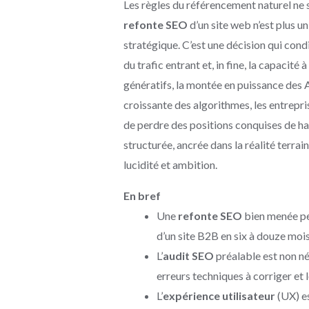
Les règles du référencement naturel ne s
refonte SEO
d’un site web n’est plus un
stratégique. C’est une décision qui condi
du trafic entrant et, in fine, la capacité
génératifs, la montée en puissance des 
croissante des algorithmes, les entrepri
de perdre des positions conquises de ha
structurée, ancrée dans la réalité terr
lucidité et ambition.
En bref
Une
refonte SEO
bien menée peu
d’un site B2B en six à douze mois
L’
audit SEO
préalable est non nég
erreurs techniques à corriger et 
L’
expérience utilisateur
(UX) es